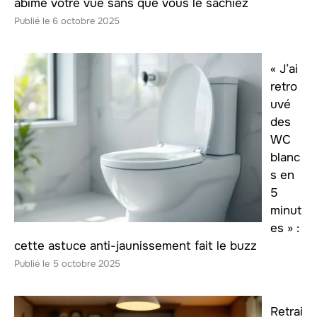
abîme votre vue sans que vous le sachiez
6 octobre 2025
« J’ai
retro
uvé
des
WC
blanc
s en
5
minut
es » :
cette astuce anti-jaunissement fait le buzz
5 octobre 2025
Retrai