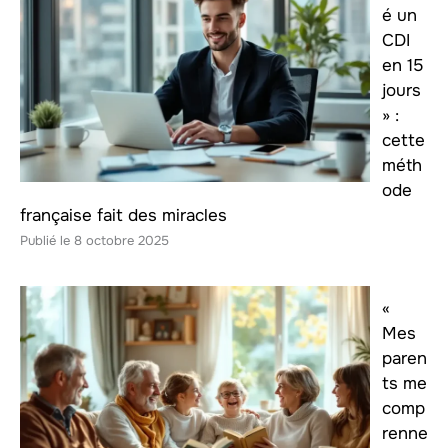
é un
CDI
en 15
jours
» :
cette
méth
ode
française fait des miracles
8 octobre 2025
«
Mes
paren
ts me
comp
renne