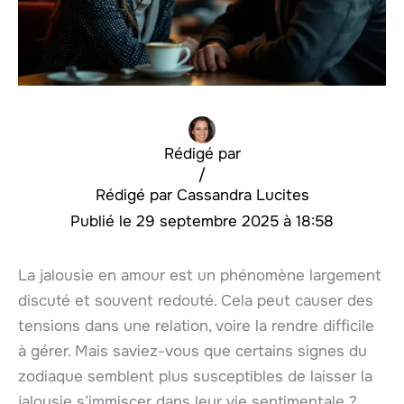
Rédigé par
/
Cassandra Lucites
29 septembre 2025 à 18:58
La jalousie en amour est un phénomène largement
discuté et souvent redouté. Cela peut causer des
tensions dans une relation, voire la rendre difficile
à gérer. Mais saviez-vous que certains signes du
zodiaque semblent plus susceptibles de laisser la
jalousie s’immiscer dans leur vie sentimentale ?