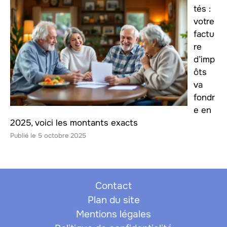
tés :
votre
factu
re
d’imp
ôts
va
fondr
e en
2025, voici les montants exacts
5 octobre 2025
Contact
Plan du site
Mentions légales