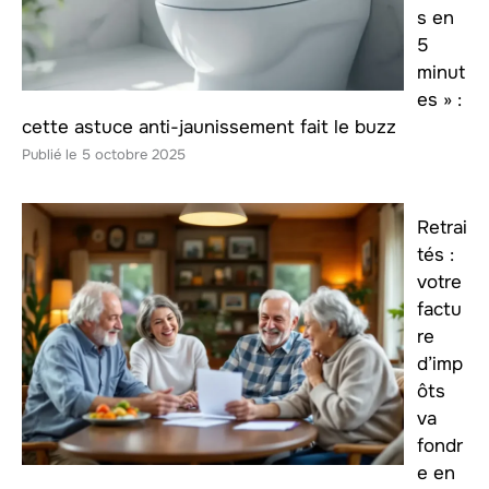
s en
5
minut
es » :
cette astuce anti-jaunissement fait le buzz
5 octobre 2025
Retrai
tés :
votre
factu
re
d’imp
ôts
va
fondr
e en