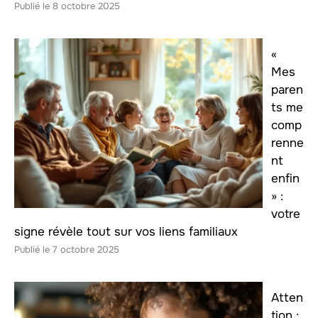
8 octobre 2025
«
Mes
paren
ts me
comp
renne
nt
enfin
» :
votre
signe révèle tout sur vos liens familiaux
7 octobre 2025
Atten
tion :