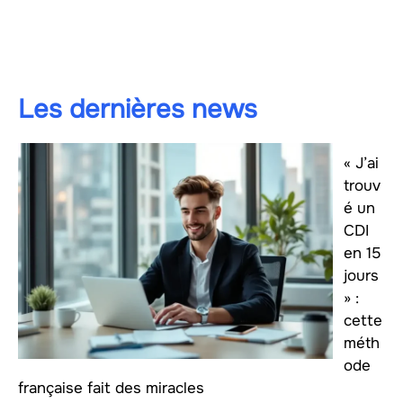
Les dernières news
« J’ai
trouv
é un
CDI
en 15
jours
» :
cette
méth
ode
française fait des miracles