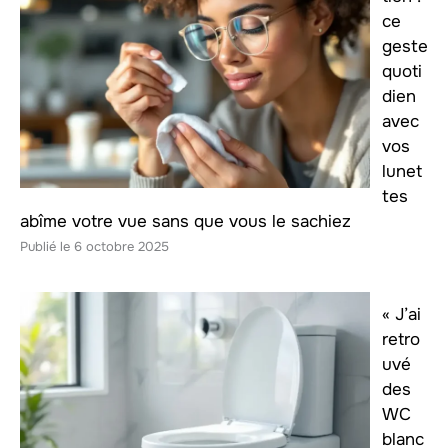
ce
geste
quoti
dien
avec
vos
lunet
tes
abîme votre vue sans que vous le sachiez
6 octobre 2025
« J’ai
retro
uvé
des
WC
blanc