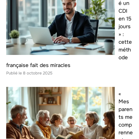
é un
CDI
en 15
jours
» :
cette
méth
ode
française fait des miracles
8 octobre 2025
«
Mes
paren
ts me
comp
renne