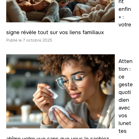
nt
enfin
» :
votre
signe révèle tout sur vos liens familiaux
7 octobre 2025
Atten
tion :
ce
geste
quoti
dien
avec
vos
lunet
tes
abîme votre vue sans que vous le sachiez