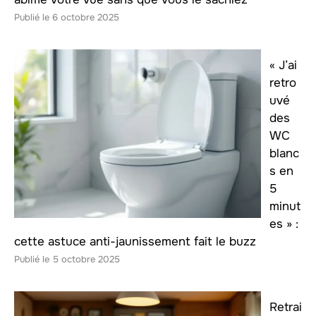
6 octobre 2025
« J’ai
retro
uvé
des
WC
blanc
s en
5
minut
es » :
cette astuce anti-jaunissement fait le buzz
5 octobre 2025
Retrai