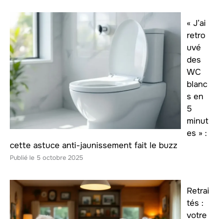
« J’ai
retro
uvé
des
WC
blanc
s en
5
minut
es » :
cette astuce anti-jaunissement fait le buzz
5 octobre 2025
Retrai
tés :
votre