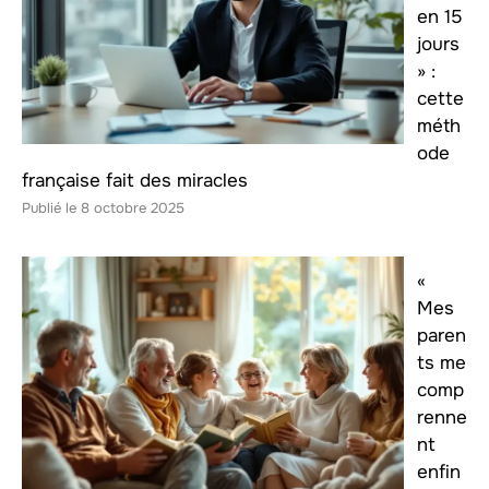
en 15
jours
» :
cette
méth
ode
française fait des miracles
8 octobre 2025
«
Mes
paren
ts me
comp
renne
nt
enfin