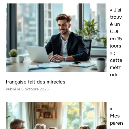
« J’ai
trouv
é un
CDI
en 15
jours
» :
cette
méth
ode
française fait des miracles
8 octobre 2025
«
Mes
paren