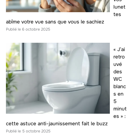
lunet
tes
abîme votre vue sans que vous le sachiez
6 octobre 2025
« J’ai
retro
uvé
des
WC
blanc
s en
5
minut
es » :
cette astuce anti-jaunissement fait le buzz
5 octobre 2025