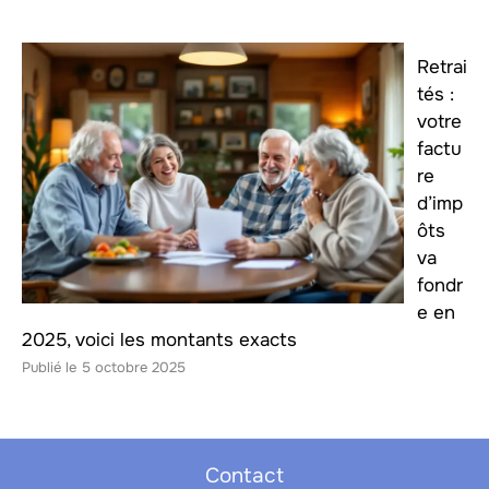
Retrai
tés :
votre
factu
re
d’imp
ôts
va
fondr
e en
2025, voici les montants exacts
5 octobre 2025
Contact