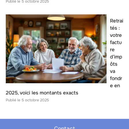
5 octobre 2025
Retrai
tés :
votre
factu
re
d’imp
ôts
va
fondr
e en
2025, voici les montants exacts
5 octobre 2025
Contact