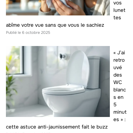
vos
lunet
tes
abîme votre vue sans que vous le sachiez
6 octobre 2025
« J’ai
retro
uvé
des
WC
blanc
s en
5
minut
es » :
cette astuce anti-jaunissement fait le buzz