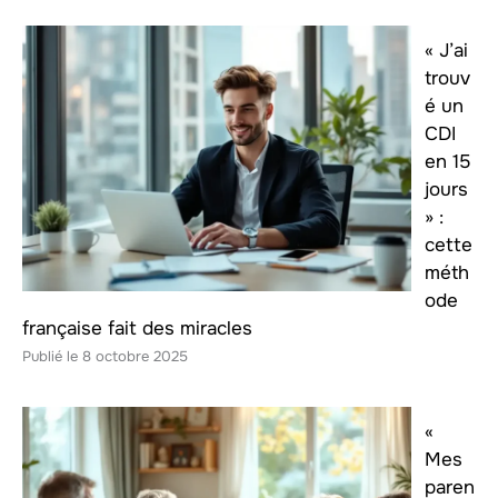
« J’ai
trouv
é un
CDI
en 15
jours
» :
cette
méth
ode
française fait des miracles
8 octobre 2025
«
Mes
paren