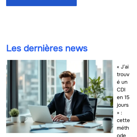
Les dernières news
« J’ai
trouv
é un
CDI
en 15
jours
» :
cette
méth
ode