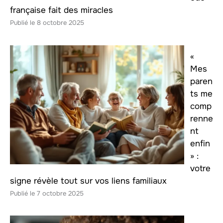
française fait des miracles
8 octobre 2025
«
Mes
paren
ts me
comp
renne
nt
enfin
» :
votre
signe révèle tout sur vos liens familiaux
7 octobre 2025