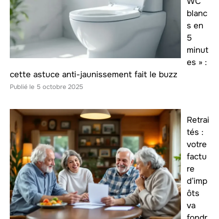
WC
blanc
s en
5
minut
es » :
cette astuce anti-jaunissement fait le buzz
5 octobre 2025
Retrai
tés :
votre
factu
re
d’imp
ôts
va
fondr