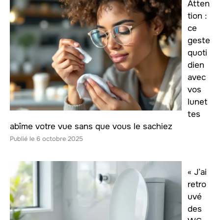
Atten
tion :
ce
geste
quoti
dien
avec
vos
lunet
tes
abîme votre vue sans que vous le sachiez
6 octobre 2025
« J’ai
retro
uvé
des