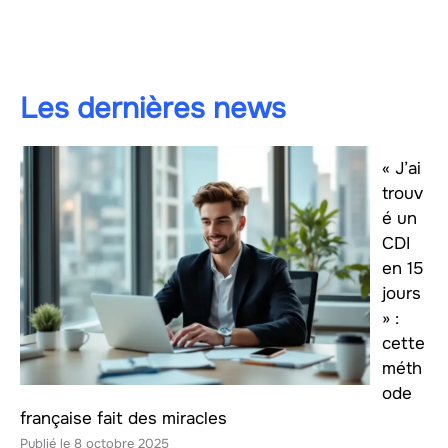
Les dernières news
« J’ai
trouv
é un
CDI
en 15
jours
» :
cette
méth
ode
française fait des miracles
8 octobre 2025