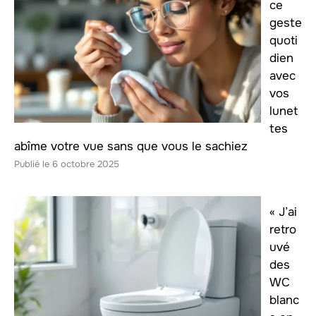
ce
geste
quoti
dien
avec
vos
lunet
tes
abîme votre vue sans que vous le sachiez
6 octobre 2025
« J’ai
retro
uvé
des
WC
blanc