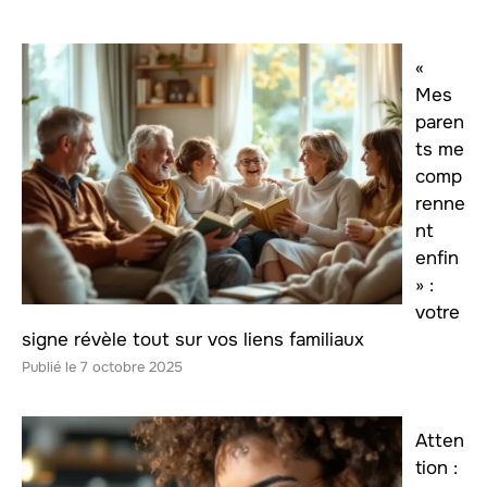
«
Mes
paren
ts me
comp
renne
nt
enfin
» :
votre
signe révèle tout sur vos liens familiaux
7 octobre 2025
Atten
tion :