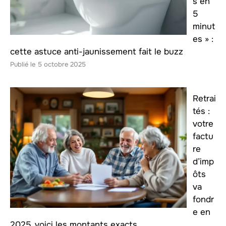
s en
5
minut
es » :
cette astuce anti-jaunissement fait le buzz
5 octobre 2025
Retrai
tés :
votre
factu
re
d’imp
ôts
va
fondr
e en
2025, voici les montants exacts