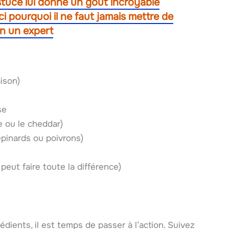
stuce lui donne un goût incroyable
ici pourquoi il ne faut jamais mettre de
on un expert
aison)
se
 ou le cheddar)
épinards ou poivrons)
eut faire toute la différence)
dients, il est temps de passer à l’action. Suivez