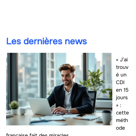
Les dernières news
« J’ai
trouv
é un
CDI
en 15
jours
» :
cette
méth
ode
française fait des miracles