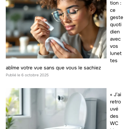
tion :
ce
geste
quoti
dien
avec
vos
lunet
tes
abîme votre vue sans que vous le sachiez
6 octobre 2025
« J’ai
retro
uvé
des
WC