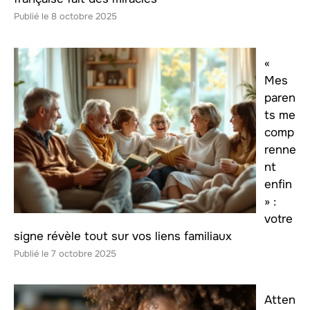
8 octobre 2025
«
Mes
paren
ts me
comp
renne
nt
enfin
» :
votre
signe révèle tout sur vos liens familiaux
7 octobre 2025
Atten