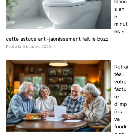
blanc
s en
5
minut
es » :
cette astuce anti-jaunissement fait le buzz
5 octobre 2025
Retrai
tés :
votre
factu
re
d’imp
ôts
va
fondr