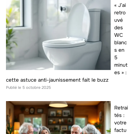
« J’ai
retro
uvé
des
WC
blanc
s en
5
minut
es » :
cette astuce anti-jaunissement fait le buzz
5 octobre 2025
Retrai
tés :
votre
factu