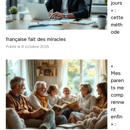
jours
» :
cette
méth
ode
française fait des miracles
8 octobre 2025
«
Mes
paren
ts me
comp
renne
nt
enfin
» :