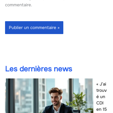
commentaire.
Les dernières news
« J’ai
trouv
é un
CDI
en 15