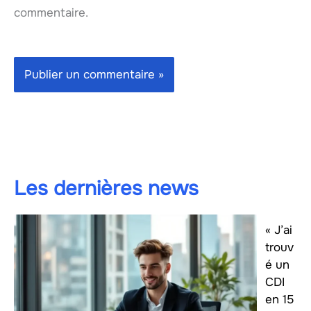
commentaire.
Les dernières news
« J’ai
trouv
é un
CDI
en 15