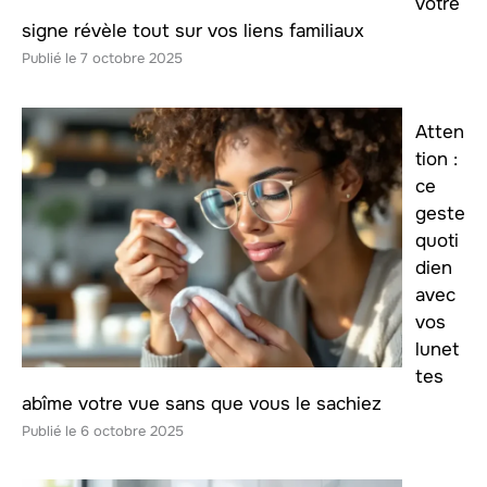
votre
signe révèle tout sur vos liens familiaux
7 octobre 2025
Atten
tion :
ce
geste
quoti
dien
avec
vos
lunet
tes
abîme votre vue sans que vous le sachiez
6 octobre 2025