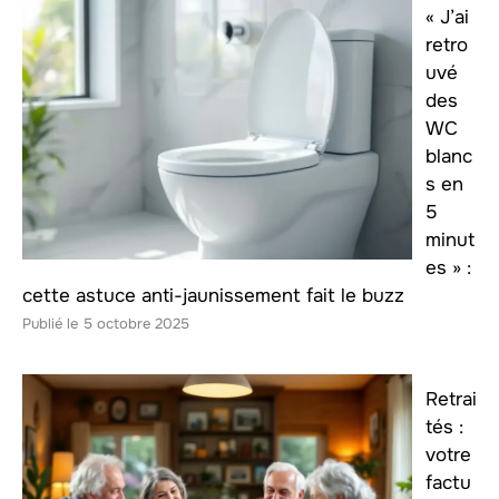
« J’ai
retro
uvé
des
WC
blanc
s en
5
minut
es » :
cette astuce anti-jaunissement fait le buzz
5 octobre 2025
Retrai
tés :
votre
factu