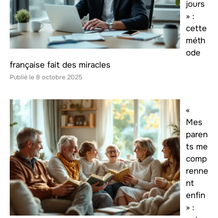
jours
» :
cette
méth
ode
française fait des miracles
8 octobre 2025
«
Mes
paren
ts me
comp
renne
nt
enfin
» :