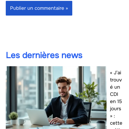
Les dernières news
« J’ai
trouv
é un
CDI
en 15
jours
» :
cette