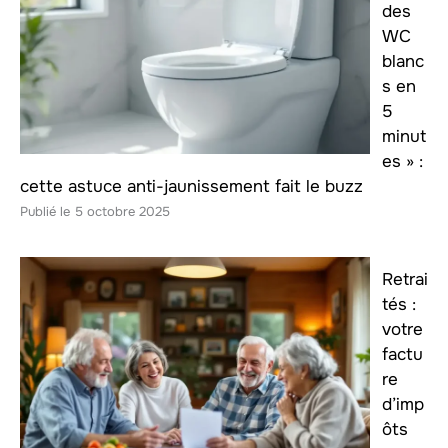
des
WC
blanc
s en
5
minut
es » :
cette astuce anti-jaunissement fait le buzz
5 octobre 2025
Retrai
tés :
votre
factu
re
d’imp
ôts