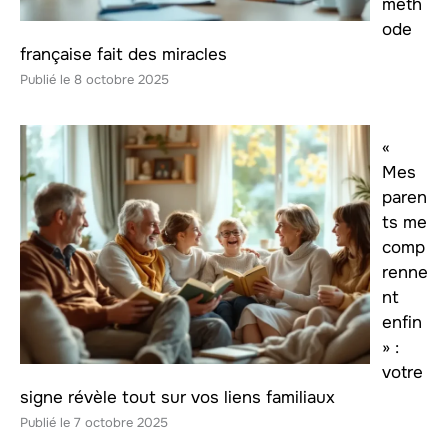
méth
ode
française fait des miracles
8 octobre 2025
«
Mes
paren
ts me
comp
renne
nt
enfin
» :
votre
signe révèle tout sur vos liens familiaux
7 octobre 2025