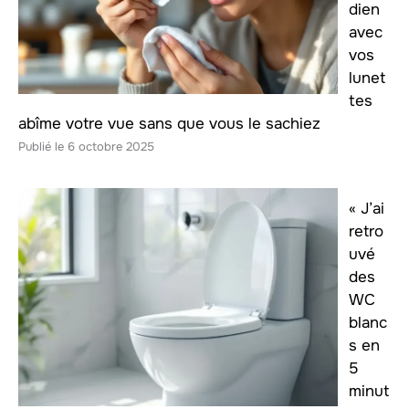
dien
avec
vos
lunet
tes
abîme votre vue sans que vous le sachiez
6 octobre 2025
« J’ai
retro
uvé
des
WC
blanc
s en
5
minut