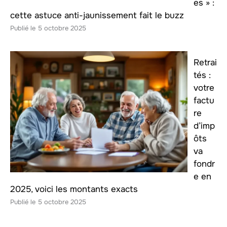
es » :
cette astuce anti-jaunissement fait le buzz
5 octobre 2025
Retrai
tés :
votre
factu
re
d’imp
ôts
va
fondr
e en
2025, voici les montants exacts
5 octobre 2025