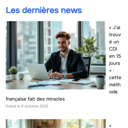
Les dernières news
« J’ai
trouv
é un
CDI
en 15
jours
» :
cette
méth
ode
française fait des miracles
8 octobre 2025
«