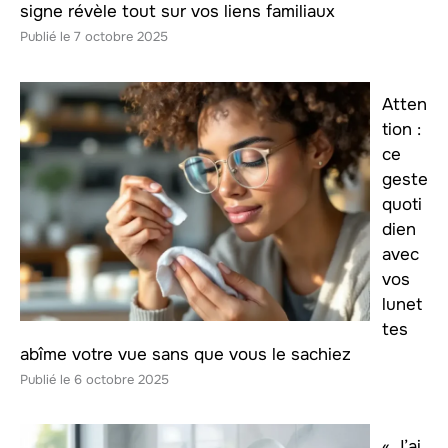
signe révèle tout sur vos liens familiaux
7 octobre 2025
Atten
tion :
ce
geste
quoti
dien
avec
vos
lunet
tes
abîme votre vue sans que vous le sachiez
6 octobre 2025
« J’ai