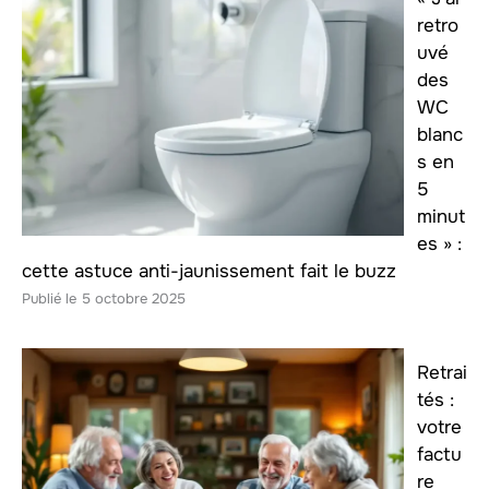
retro
uvé
des
WC
blanc
s en
5
minut
es » :
cette astuce anti-jaunissement fait le buzz
5 octobre 2025
Retrai
tés :
votre
factu
re