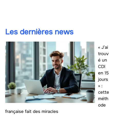
Les dernières news
« J’ai
trouv
é un
CDI
en 15
jours
» :
cette
méth
ode
française fait des miracles