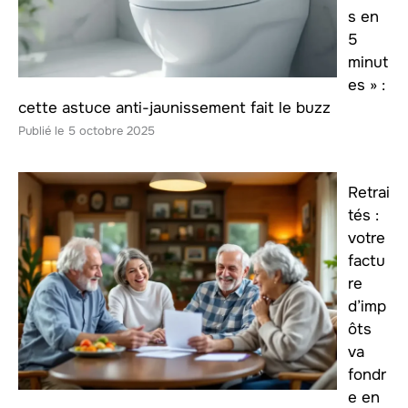
s en
5
minut
es » :
cette astuce anti-jaunissement fait le buzz
5 octobre 2025
Retrai
tés :
votre
factu
re
d’imp
ôts
va
fondr
e en