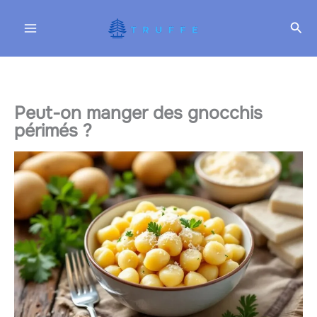
Aller
Rec
au
contenu
Peut-on manger des gnocchis
périmés ?