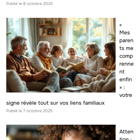
8 octobre 2025
«
Mes
paren
ts me
comp
renne
nt
enfin
» :
votre
signe révèle tout sur vos liens familiaux
7 octobre 2025
Atten
tion :