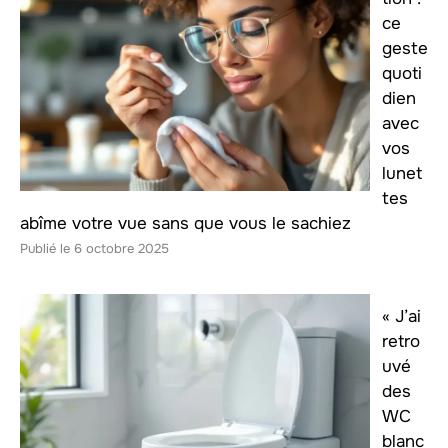
ce
geste
quoti
dien
avec
vos
lunet
tes
abîme votre vue sans que vous le sachiez
6 octobre 2025
« J’ai
retro
uvé
des
WC
blanc