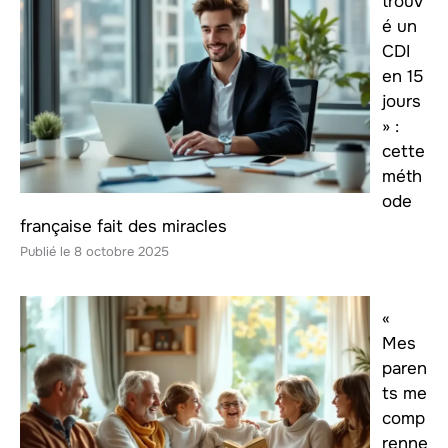
trouv
é un
CDI
en 15
jours
» :
cette
méth
ode
française fait des miracles
8 octobre 2025
«
Mes
paren
ts me
comp
renne