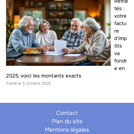
Retrai
tés :
votre
factu
re
d’imp
ôts
va
fondr
e en
2025, voici les montants exacts
5 octobre 2025
Contact
Plan du site
Mentions légales