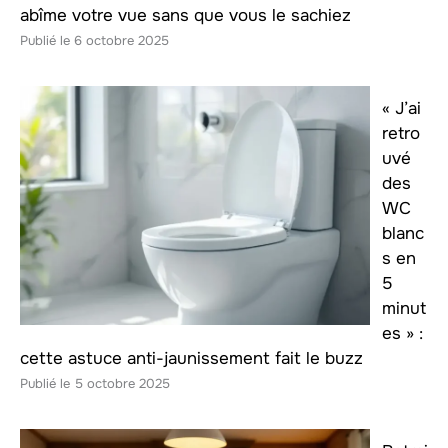
abîme votre vue sans que vous le sachiez
6 octobre 2025
« J’ai
retro
uvé
des
WC
blanc
s en
5
minut
es » :
cette astuce anti-jaunissement fait le buzz
5 octobre 2025