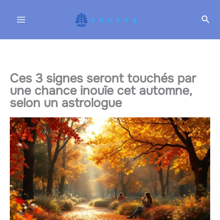
Aller
Rec
au
contenu
Ces 3 signes seront touchés par
une chance inouïe cet automne,
selon un astrologue