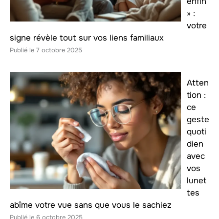
enfin
» :
votre
signe révèle tout sur vos liens familiaux
7 octobre 2025
Atten
tion :
ce
geste
quoti
dien
avec
vos
lunet
tes
abîme votre vue sans que vous le sachiez
6 octobre 2025