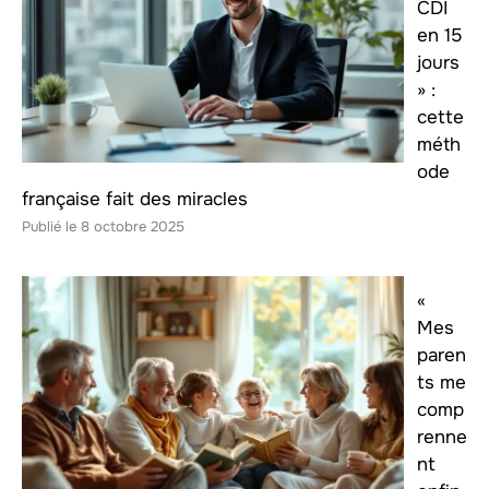
CDI
en 15
jours
» :
cette
méth
ode
française fait des miracles
8 octobre 2025
«
Mes
paren
ts me
comp
renne
nt