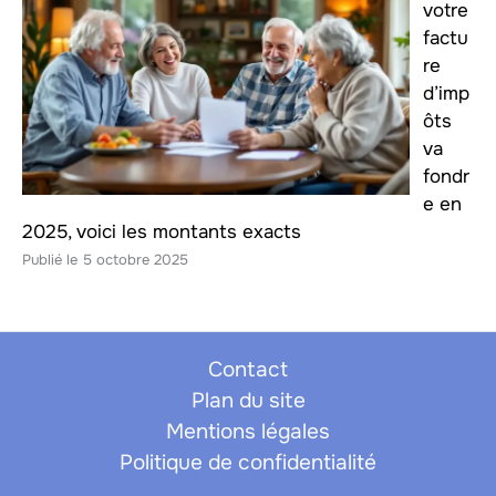
votre
factu
re
d’imp
ôts
va
fondr
e en
2025, voici les montants exacts
5 octobre 2025
Contact
Plan du site
Mentions légales
Politique de confidentialité