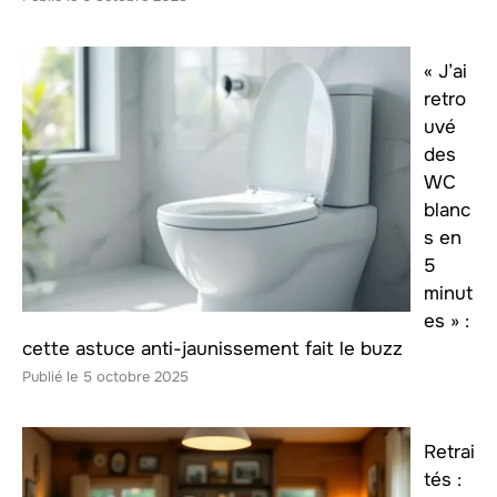
« J’ai
retro
uvé
des
WC
blanc
s en
5
minut
es » :
cette astuce anti-jaunissement fait le buzz
5 octobre 2025
Retrai
tés :