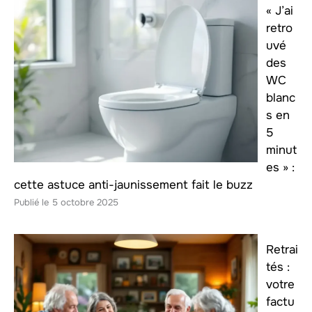
« J’ai
retro
uvé
des
WC
blanc
s en
5
minut
es » :
cette astuce anti-jaunissement fait le buzz
5 octobre 2025
Retrai
tés :
votre
factu