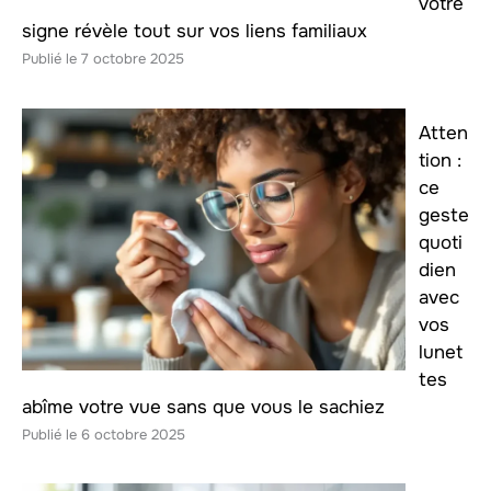
votre
signe révèle tout sur vos liens familiaux
7 octobre 2025
Atten
tion :
ce
geste
quoti
dien
avec
vos
lunet
tes
abîme votre vue sans que vous le sachiez
6 octobre 2025