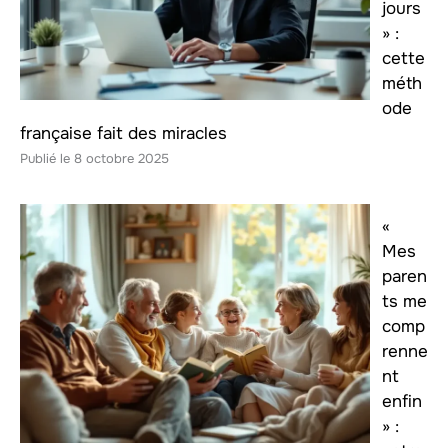
jours
» :
cette
méth
ode
française fait des miracles
8 octobre 2025
«
Mes
paren
ts me
comp
renne
nt
enfin
» :